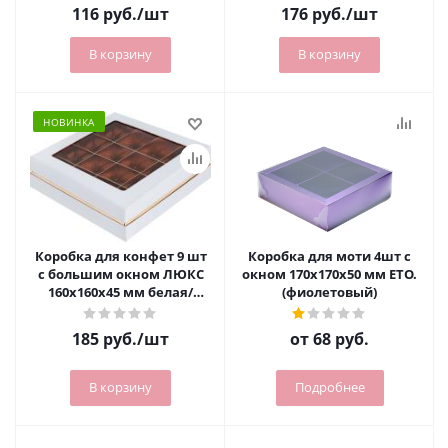
116
руб.
/шт
176
руб.
/шт
В корзину
В корзину
НОВИНКА
Коробка для конфет 9 шт
Коробка для моти 4шт с
с большим окном ЛЮКС
окном 170х170х50 мм ETO.
160х160х45 мм белая/
(фиолетовый)
золото РУ.
185
руб.
/шт
от
68 руб.
В корзину
Подробнее