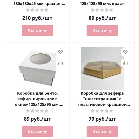
180х180х45 мм красная
125х125х95 мм, крафт
матовая/золото РУ.
210
руб.
/шт
89
руб.
/шт
В корзину
В корзину
Коробка для Бенто,
Коробка для зефира
зефир, пирожное с
"шестигранник" с
окном125х125х95 мм,
пластиковой крышкой
белая
175х175х30 мм крафт РУ.
89
руб.
/шт
79
руб.
/шт
В корзину
В корзину