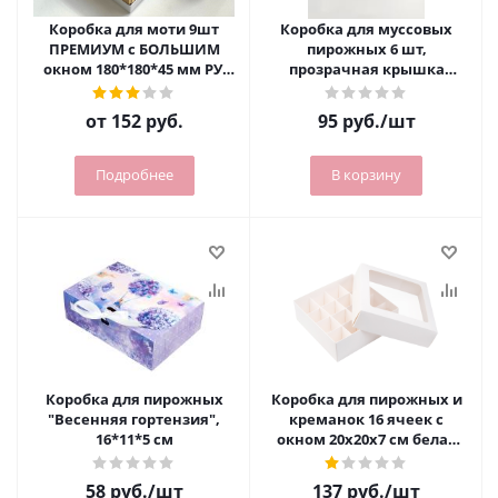
Коробка для моти 9шт
Коробка для муссовых
ПРЕМИУМ с БОЛЬШИМ
пирожных 6 шт,
окном 180*180*45 мм РУ.
прозрачная крышка
(белая/золото)
265х180х60 мм, белая
от
152 руб.
95
руб.
/шт
Подробнее
В корзину
Коробка для пирожных
Коробка для пирожных и
"Весенняя гортензия",
креманок 16 ячеек с
16*11*5 см
окном 20х20х7 см белая
NEW
58
руб.
/шт
137
руб.
/шт