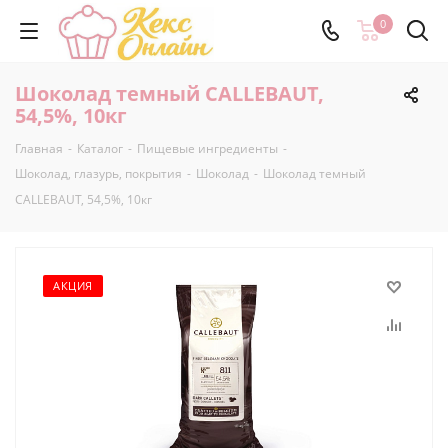
0
Шоколад темный CALLEBAUT,
54,5%, 10кг
Главная
-
Каталог
-
Пищевые ингредиенты
-
Шоколад, глазурь, покрытия
-
Шоколад
-
Шоколад темный
CALLEBAUT, 54,5%, 10кг
АКЦИЯ