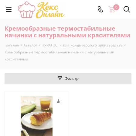
0
Кремообразные термостабильные
начинки с натуральными красителями
Главная
-
Каталог
-
ПУРАТОС
-
Для кондитерского производства
-
Кремообразные термостабильные начинки с натуральными
красителями
Фильтр