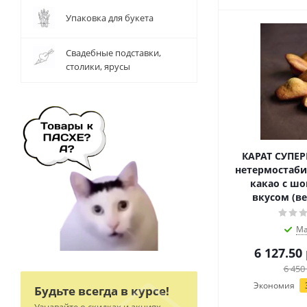
Упаковка для букета
Свадебные подставки,
столики, ярусы
КАРАТ СУПЕ
нетермостаби
какао с ш
вкусом (ве
Ма
6 127.50
6 450
Экономия
Будьте всегда в курсе!