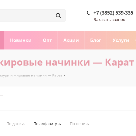
+7 (3852) 539-335
Заказать звонок
Новинки
Опт
Акции
Блог
Услуги
жировые начинки — Карат
азури и жировые начинки — Карат
По дате
По алфавиту
По цене