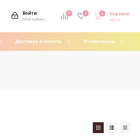
Войти
Корзина
0
0
0
0
Мой кабинет
пуста
Доставка и оплата
О компании