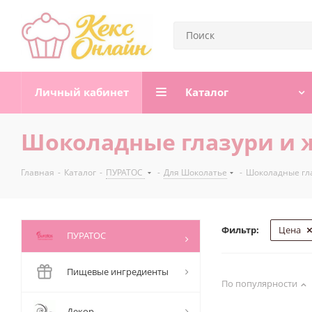
Личный кабинет
Каталог
Шоколадные глазури и 
Главная
-
Каталог
-
ПУРАТОС
-
Для Шоколатье
-
Шоколадные гл
Фильтр:
Цена
ПУРАТОС
Пищевые ингредиенты
По популярности
Декор