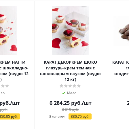
КРЕМ НАТТИ
КАРАТ ДЕКОРКРЕМ ШОКО
КАРАТ 
с шоколадно-
глазурь-крем темная с
г
ом (ведро 12
шоколадным вкусом (ведро
кондит
)
12 кг)
ло
Мало
руб.
/шт
6 284.25
руб.
/шт
руб.
6 615
руб.
350.05
руб.
Экономия
330.75
руб.