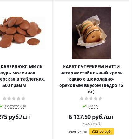
 КАВЕРЛЮКС МИЛК
КАРАТ СУПЕРКРЕМ НАТТИ
азурь молочная
нетермостабильный крем-
ерская в таблетках,
какао с шоколадно-
500 грамм
ореховым вкусом (ведро 12
кг)
Достаточно
Мало
275
руб.
/шт
6 127.50
руб.
/шт
6 450
руб.
Экономия
322.50
руб.