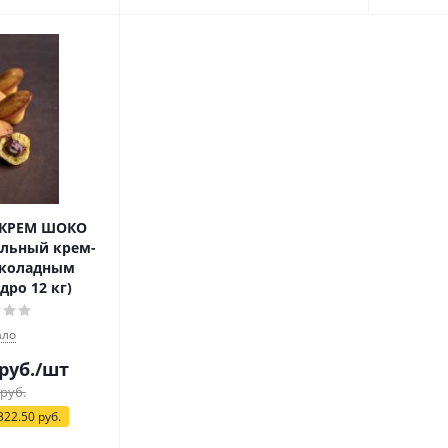
РКРЕМ ШОКО
льный крем-
околадным
дро 12 кг)
ло
руб.
/шт
руб.
322.50
руб.