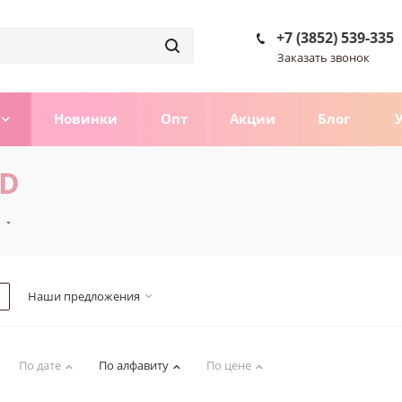
+7 (3852) 539-335
Заказать звонок
Новинки
Опт
Акции
Блог
3D
D
Наши предложения
По дате
По алфавиту
По цене