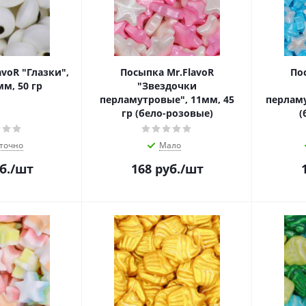
voR "Глазки",
Посыпка Mr.FlavoR
По
м, 50 гр
"Звездочки
перламутровые", 11мм, 45
перламу
гр (бело-розовые)
(
точно
Мало
б.
/шт
168
руб.
/шт