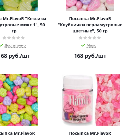
 Mr.FlavoR "Кексики
Посыпка Mr.FlavoR
утровые микс 1", 50
"Клубнички перламутровые
гр
цветные", 50 гр
Достаточно
Мало
168
руб.
/шт
168
руб.
/шт
сыпка Mr.FlavoR
Посыпка Mr.FlavoR