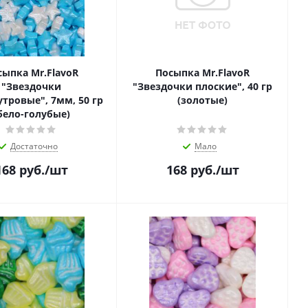
сыпка Mr.FlavoR
Посыпка Mr.FlavoR
"Звездочки
"Звездочки плоские", 40 гр
тровые", 7мм, 50 гр
(золотые)
бело-голубые)
Достаточно
Мало
168
руб.
/шт
168
руб.
/шт