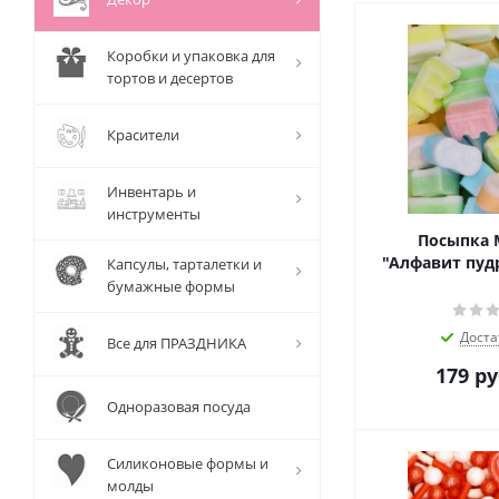
Коробки и упаковка для
тортов и десертов
Красители
Инвентарь и
инструменты
Посыпка M
"Алфавит пудр
Капсулы, тарталетки и
бумажные формы
Доста
Все для ПРАЗДНИКА
179
ру
Одноразовая посуда
Силиконовые формы и
молды