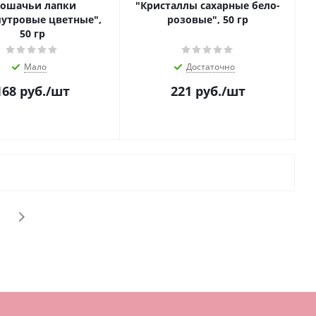
Кошачьи лапки
"Кристаллы сахарные бело-
утровые цветные",
розовые", 50 гр
50 гр
Мало
Достаточно
168
руб.
/шт
221
руб.
/шт