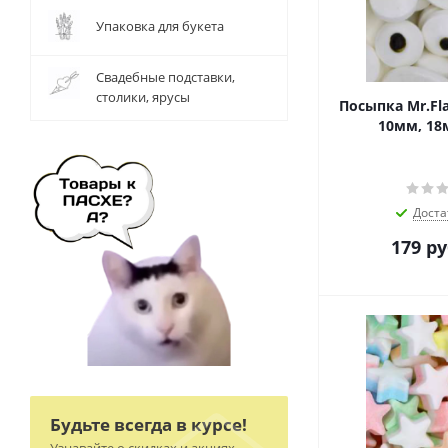
Упаковка для букета
Свадебные подставки,
столики, ярусы
Посыпка Mr.Fla
10мм, 18м
Доста
179
ру
Будьте всегда в курсе!