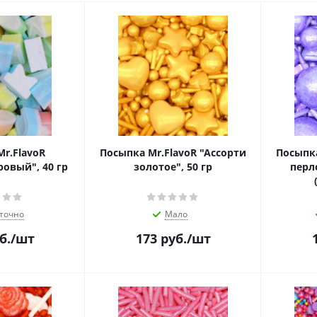
r.FlavoR
Посыпка Mr.FlavoR "Ассорти
Посыпка
овый", 40 гр
золотое", 50 гр
перл
точно
Мало
б.
/шт
173
руб.
/шт