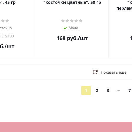
, 45 гр
"Косточки цветные", 50 гр
"
перлам
аточно
Мало
 FVR2133
168
руб.
/шт
б.
/шт
Показать еще
1
2
3
7