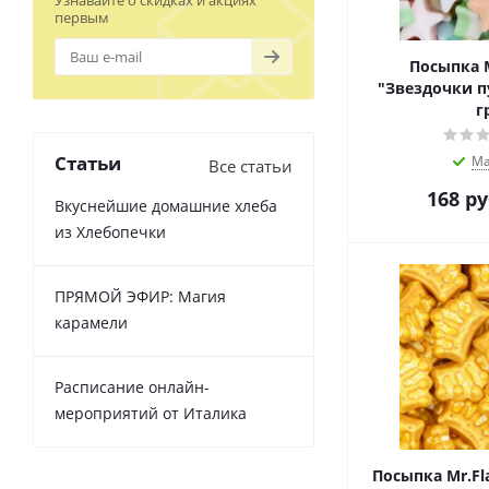
Узнавайте о скидках и акциях
первым
Посыпка M
"Звездочки п
г
Статьи
Ма
Все статьи
168
ру
Вкуснейшие домашние хлеба
из Хлебопечки
ПРЯМОЙ ЭФИР: Магия
карамели
Расписание онлайн-
мероприятий от Италика
Посыпка Mr.Fl