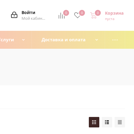
Войти
Корзина
0
0
0
0
Мой кабинет
пуста
Услуги
Доставка и оплата