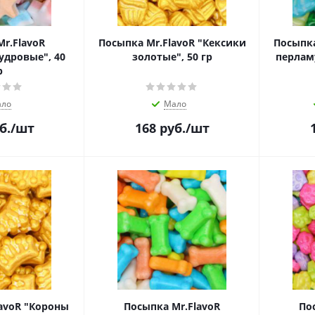
r.FlavoR
Посыпка Mr.FlavoR "Кексики
Посыпка
удровые", 40
золотые", 50 гр
перлам
р
ло
Мало
б.
/шт
168
руб.
/шт
avoR "Короны
Посыпка Mr.FlavoR
По