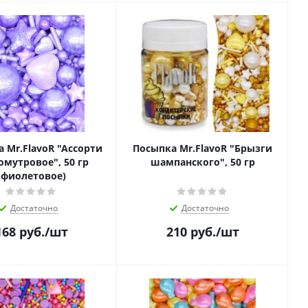
 Mr.FlavoR "Ассорти
Посыпка Mr.FlavoR "Брызги
омутровое", 50 гр
шампанского", 50 гр
(фиолетовое)
Достаточно
Достаточно
168
руб.
/шт
210
руб.
/шт