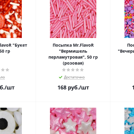
lavoR "Букет
Посыпка Mr.FlavoR
По
50 гр
"Вермишель
"Вечери
перламутровая", 50 гр
(розовая)
ло
Достаточно
б.
/шт
168
руб.
/шт