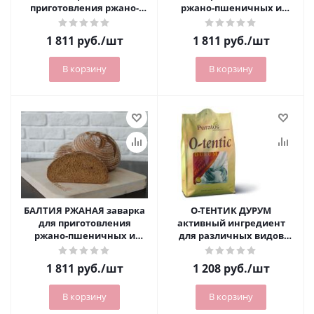
приготовления ржано-
ржано-пшеничных и
пшеничных и ржаных
заварных изделий на
заварных изделий (ведро
квасном сусле (5 кг)
1 811
руб.
/шт
1 811
руб.
/шт
5 кг)
В корзину
В корзину
БАЛТИЯ РЖАНАЯ заварка
О-ТЕНТИК ДУРУМ
для приготовления
активный ингредиент
ржано-пшеничных и
для различных видов
ржаных изделий (ведро 5
хлеба (4%) (упаковка 1 кг)
кг)
1 811
руб.
/шт
1 208
руб.
/шт
В корзину
В корзину