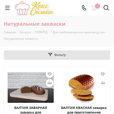
0
Натуральные закваски
Главная
-
Каталог
-
ПУРАТОС
-
Для хлебопекарного производства
-
Натуральные закваски
Фильтр
БАЛТИЯ ЗАВАРНАЯ
БАЛТИЯ КВАСНАЯ заварка
заварка для
для приготовления