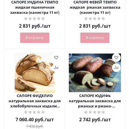
САПОРЕ УНДИНА ТЕМПО
САПОРЕ ФЕВЕЙ ТЕМПО
жидкая пшеничная
жидкая ржаная закваска
закваска (канистра 11 кг)
(канистра 11 кг)
2 831
руб.
/шт
2 831
руб.
/шт
В корзину
В корзину
САПОРЕ ФИДЕЛИО
САПОРЕ ЮДИФЬ
натуральная закваска для
натуральная закваска для
хлебобулочных изделий
ржаных и ржано-
(канистра 10 кг)
пшеничных видов хлеба
(мешок 10 кг)
7 060.40
руб.
/шт
2 742
руб.
/шт
7 432
руб.