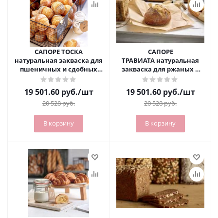
САПОРЕ ТОСКА
САПОРЕ
натуральная закваска для
ТРАВИАТА натуральная
пшеничных и сдобных
закваска для ржаных и
изделий (2-5%), 25 кг
ржано-пшеничных видов
хлеба 25 кг
19 501.60
руб.
/шт
19 501.60
руб.
/шт
20 528
руб.
20 528
руб.
В корзину
В корзину