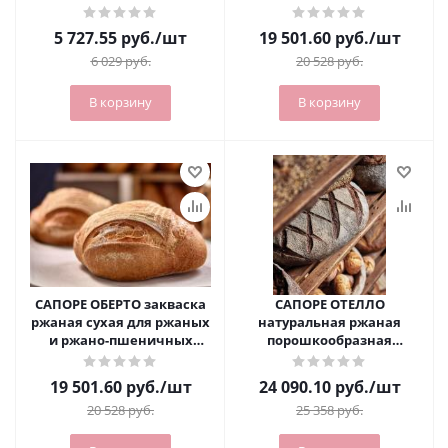
изделий (мешок 10 кг)
(2-3%), 25 кг
5 727.55
руб.
/шт
19 501.60
руб.
/шт
6 029
руб.
20 528
руб.
В корзину
В корзину
САПОРЕ ОБЕРТО закваска
САПОРЕ ОТЕЛЛО
ржаная сухая для ржаных
натуральная ржаная
и ржано-пшеничных
порошкообразная
изделий (25 кг)
закваска 1 кг
19 501.60
руб.
/шт
24 090.10
руб.
/шт
20 528
руб.
25 358
руб.