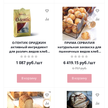
О-ТЕНТИК ОРИДЖИН
ПРИМА СЕРВИЛИЯ
активный ингредиент
натуральная закваска для
для различ.видов хлеба
пшеничных видов хлеба
(4%) 1 кг
(мешок 10 кг)
1 087
руб.
/шт
6 419.15
руб.
/шт
6 757
руб.
В корзину
В корзину