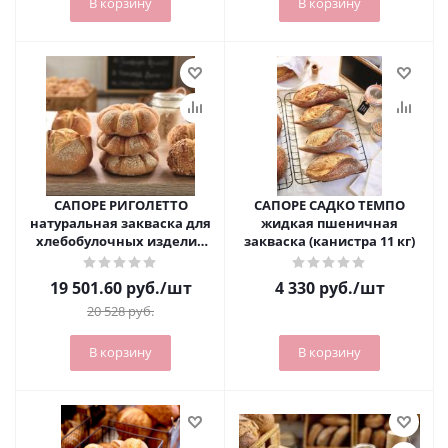
В корзину
В корзину
САПОРЕ РИГОЛЕТТО
САПОРЕ САДКО ТЕМПО
натуральная закваска для
жидкая пшеничная
хлебобулочных изделий
закваска (канистра 11 кг)
(мешок 25 кг)
19 501.60
руб.
/шт
4 330
руб.
/шт
20 528
руб.
В корзину
В корзину