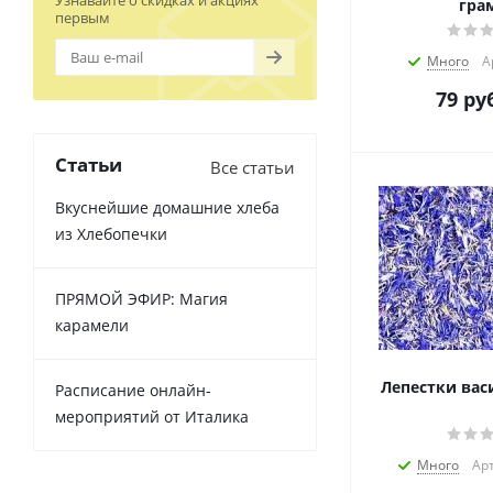
Узнавайте о скидках и акциях
гра
первым
Много
А
79
руб
Статьи
Все статьи
Вкуснейшие домашние хлеба
из Хлебопечки
ПРЯМОЙ ЭФИР: Магия
карамели
Лепестки васи
Расписание онлайн-
мероприятий от Италика
Много
Арт