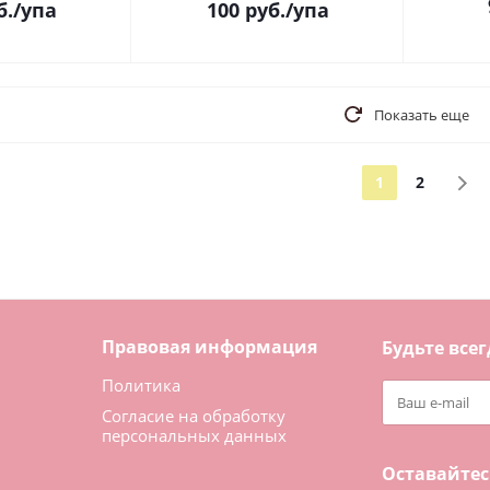
б.
/упа
100
руб.
/упа
Показать еще
1
2
Правовая информация
Будьте всег
Политика
Согласие на обработку
персональных данных
Оставайтес