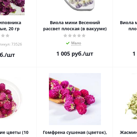
иповника
Виола мини Весенний
Виола 
е, 20 гр
рассвет плоская (в вакууме)
пло
Мало
тикул: 73526
1 005
руб.
/шт
1
б.
/шт
ие цветы (10
Гомфрена сушеная (цветок),
Жасмин