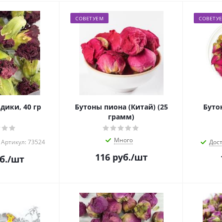
СОВЕТУЕМ
СОВЕТУ
дики, 40 гр
Бутоны пиона (Китай) (25
грамм)
Много
Артикул: 73524
Дос
116
руб.
/шт
б.
/шт