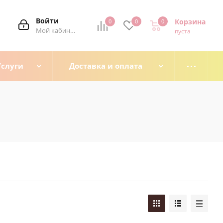
Войти
Корзина
0
0
0
0
Мой кабинет
пуста
Услуги
Доставка и оплата