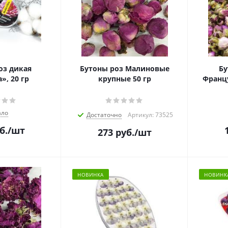
оз дикая
Бутоны роз Малиновые
Бу
», 20 гр
крупные 50 гр
Францу
ло
Достаточно
Артикул: 73525
б.
/шт
273
руб.
/шт
НОВИНКА
НОВИНК