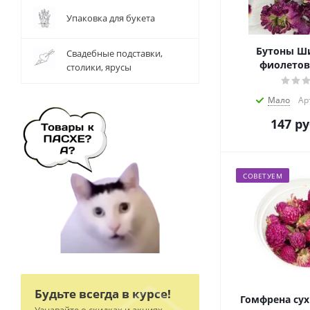
Упаковка для букета
Бутоны Ш
Свадебные подставки,
фиолетовы
столики, ярусы
Мало
Ар
147
ру
СОВЕТУЕМ
Будьте всегда в курсе!
Гомфрена сух