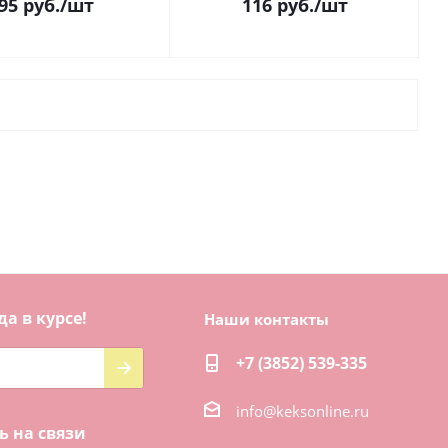
95
руб.
/шт
116
руб.
/шт
да в курсе!
Наши контакты
+7 (3852) 539-335
info@keksonline.ru
ь на связи