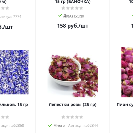
мм)
15 гр (БАНОЧКА)
1
Достаточно
ртикул: 7774
158
руб.
/шт
.
/шт
льков, 15 гр
Лепестки розы (25 гр)
Пион с
икул: tp62868
Много
Артикул: tp62844