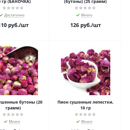
0 гр (БАНОЧКА)
(бутоны) (25 грамм)
Достаточно
Много
110
руб.
/шт
126
руб.
/шт
ушенные бутоны (20
Пион сушенные лепестки,
грамм)
10 гр
Много
Много