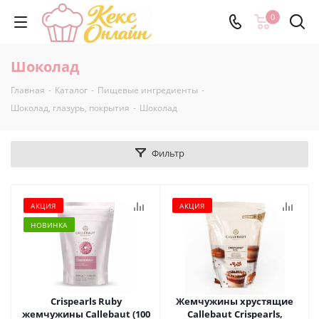
0
Шоколад
Главная
-
Каталог
-
Пищевые ингредиенты
-
Шоколад, глазурь, покрытия
-
Шоколад
Фильтр
АКЦИЯ
АКЦИЯ
НОВИНКА
Crispearls Ruby
Жемчужины хрустящие
жемчужины Callebaut (100
Callebaut Crispearls,