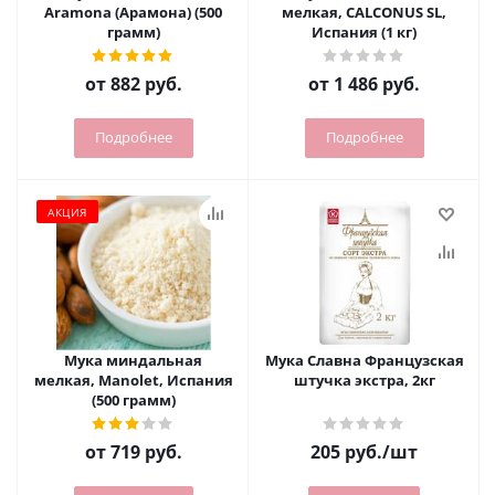
Aramona (Арамона) (500
мелкая, CALCONUS SL,
грамм)
Испания (1 кг)
от
882 руб.
от
1 486 руб.
Подробнее
Подробнее
АКЦИЯ
Мука миндальная
Мука Славна Французская
мелкая, Manolet, Испания
штучка экстра, 2кг
(500 грамм)
от
719 руб.
205
руб.
/шт