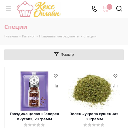
0
Специи
Главная
-
Каталог
-
Пищевые ингредиенты
-
Специи
Фильтр
Гвоздика целая «Галерея
Зелень укропа сушенная
вкусов», 20 грамм
50 грамм