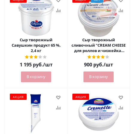
Сыр творожный
Сыр творожный
Савушкин продукт 65 %,
сливочный "CREAM CHEESE
2,4 кг
для роллов и чизкейка"
President Professional. 65%
2,2 кг
1 195
руб.
/шт
900
руб.
/шт
В корзину
В корзину
АКЦИЯ
АКЦИЯ