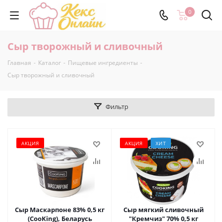
0
Сыр творожный и сливочный
Главная
-
Каталог
-
Пищевые ингредиенты
-
Сыр творожный и сливочный
Фильтр
АКЦИЯ
АКЦИЯ
ХИТ
Сыр Маскарпоне 83% 0,5 кг
Сыр мягкий сливочный
(CooKing), Беларусь
"Кремчиз" 70% 0,5 кг