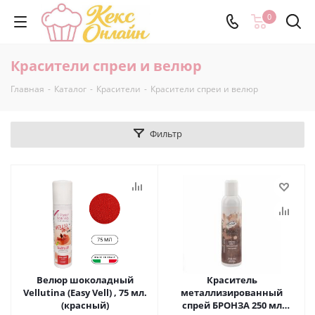
0
Красители спреи и велюр
Главная
-
Каталог
-
Красители
-
Красители спреи и велюр
Фильтр
Велюр шоколадный
Краситель
Vellutina (Easy Vell) , 75 мл.
металлизированный
(красный)
спрей БРОНЗА 250 мл