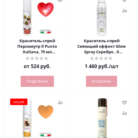
Краситель-спрей
Краситель-спрей
Перламутр Il Punto
Сияющий эффект Glow
Italiana, 75 мл
Spray Серебро , Il
(сиреневый)
Punto,150мл
от
524 руб.
1 460
руб.
/шт
Подробнее
В корзину
АКЦИЯ