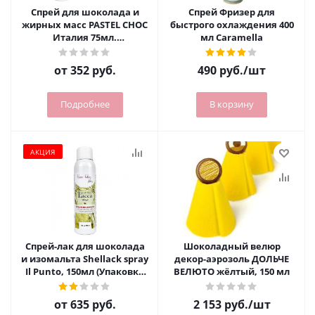
Спрей для шоколада и
Спрей Фризер для
жирных масс PASTEL CHOC
быстрого охлаждения 400
Италия 75мл.
мл Caramella
(оранжевый)
от
352 руб.
490
руб.
/шт
Подробнее
В корзину
АКЦИЯ
Спрей-лак для шоколада
Шоколадный велюр
и изомальта Shellack spray
декор-аэрозоль ДОЛЬЧЕ
Il Punto, 150мл (Упаковка
ВЕЛЮТО жёлтый, 150 мл
(150 мл)
от
635 руб.
2 153
руб.
/шт