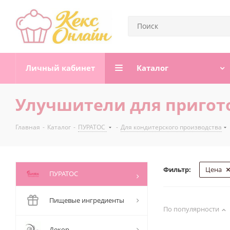
Личный кабинет
Каталог
Улучшители для пригот
Главная
-
Каталог
-
ПУРАТОС
-
Для кондитерского производства
Фильтр:
Цена
ПУРАТОС
Пищевые ингредиенты
По популярности
Декор