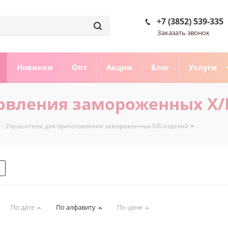
+7 (3852) 539-335
Заказать звонок
Новинки
Опт
Акции
Блог
Услуги
овления замороженных Х/
-
Улучшители для приготовления замороженных Х/Б изделий
По дате
По алфавиту
По цене