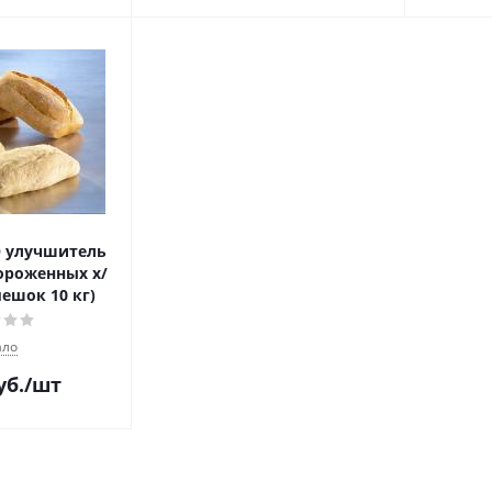
 улучшитель
ороженных х/
ешок 10 кг)
ло
уб.
/шт