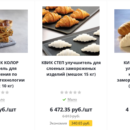
ЙК КОЛОР
КВИК СТЕП улучшитель для
КИ
ель для
слоеных замороженых
у
ения по
изделий (мешок 15 кг)
технологии
замо
10 кг)
ло
Мало
уб.
/шт
6 472.35
руб.
/шт
4
6 813
руб.
Экономия
340.65
руб.