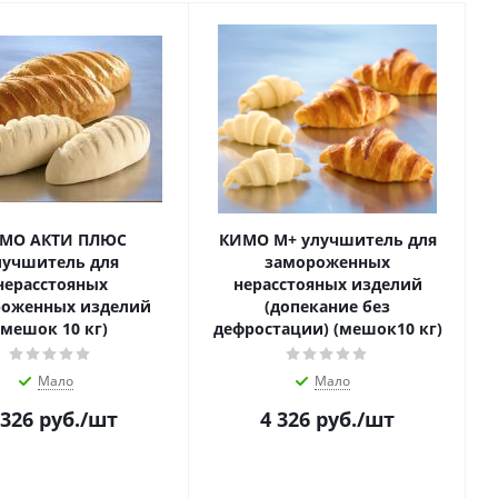
МО АКТИ ПЛЮС
КИМО М+ улучшитель для
лучшитель для
замороженных
нерасстояных
нерасстояных изделий
роженных изделий
(допекание без
(мешок 10 кг)
дефростации) (мешок10 кг)
Мало
Мало
 326
руб.
/шт
4 326
руб.
/шт