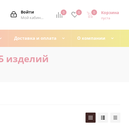
Войти
Корзина
0
0
0
0
Мой кабинет
пуста
Доставка и оплата
О компании
Б изделий