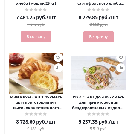
хлеба (мешок 25 кг)
картофельного хлеба
(мешок 15 кг)
7 481.25
руб.
/шт
8 229.85
руб.
/шт
7 875
руб.
8 663
руб.
В корзину
В корзину
ИЗИ КРУАССАН 15% смесь
ИЗИ СТАРТ до 20% - смесь
для приготовления
для приготовления
высококачественного
безджрожжевых изделий
слоеного теста (мешок 25
(мешок 15 кг)
кг)
8 728.60
руб.
/шт
5 237.35
руб.
/шт
9 188
руб.
5 513
руб.