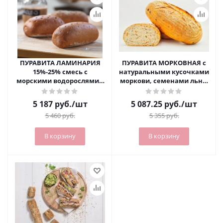
ПУРАВИТА ЛАМИНАРИЯ
ПУРАВИТА МОРКОВНАЯ с
15%-25% смесь с
натуральными кусочками
морскими водорослями –
моркови, семенами льна,
ламинарией, источником
подсолнечника на
йода (мешок 15 кг)
закваске 15 кг
5 187
руб.
/шт
5 087.25
руб.
/шт
5 460
руб.
5 355
руб.
В корзину
В корзину