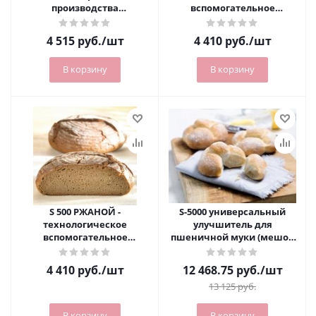
производства
вспомогательное
хлебобулочных изделий
средство (мешок 10 кг)
(мешок 10 кг)
4 515
руб.
/шт
4 410
руб.
/шт
В корзину
В корзину
S 500 РЖАНОЙ -
S-5000 универсальный
технологическое
улучшитель для
вспомогательное
пшеничной муки (мешок
средство (мешок 10 кг)
25 кг)
4 410
руб.
/шт
12 468.75
руб.
/шт
13 125
руб.
В корзину
В корзину