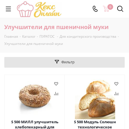
0
Улучшители для пшеничной муки
Главная
-
Каталог
-
ПУРАТОС
-
Для кондитерского производства
-
Улучшители для пшеничной муки
Фильтр
S 500 МИЛЛ улучшитель
S 500 Модуль Солюшн
хлебопекарный для
технологическое