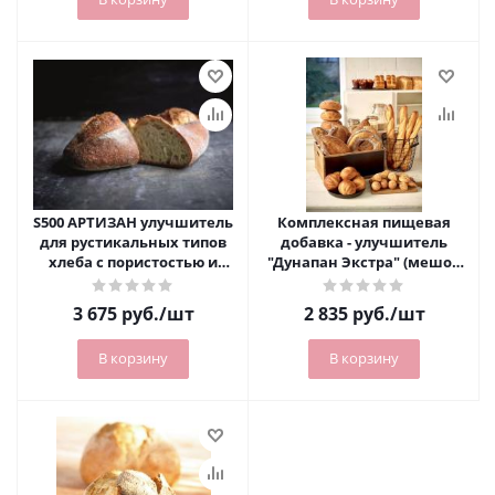
S500 АРТИЗАН улучшитель
Комплексная пищевая
для рустикальных типов
добавка - улучшитель
хлеба с пористостью и
"Дунапан Экстра" (мешок
хрустящей коркой (10 кг)
10 кг)
3 675
руб.
/шт
2 835
руб.
/шт
В корзину
В корзину