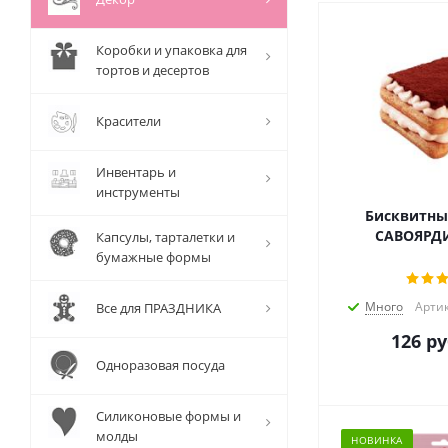
Коробки и упаковка для
тортов и десертов
Красители
Инвентарь и
инструменты
Бисквитны
САВОЯРДИ 
Капсулы, тарталетки и
бумажные формы
Много
Артик
Все для ПРАЗДНИКА
126
ру
Одноразовая посуда
Силиконовые формы и
молды
НОВИНКА