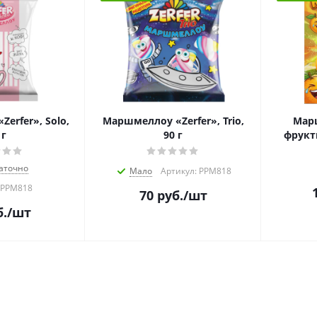
erfer», Solo,
Маршмеллоу «Zerfer», Trio,
Мар
 г
90 г
фрукт
аточно
Мало
Артикул: РРМ818
 РРМ818
70
руб.
/шт
.
/шт