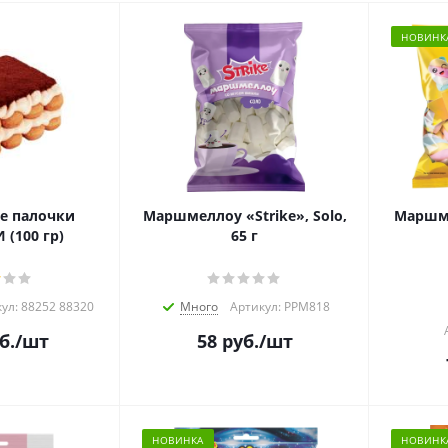
НОВИНК
е палочки
Маршмеллоу «Strike», Solo,
Маршмел
(100 гр)
65 г
ул: 88252 88320
Много
Артикул: РРМ818
б.
/шт
58
руб.
/шт
НОВИНКА
НОВИНК