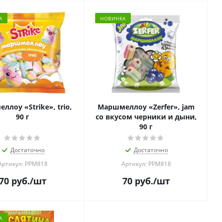
А
НОВИНКА
лоу «Strike», trio,
Маршмеллоу «Zerfer», jam
90 г
со вкусом черники и дыни,
90 г
Достаточно
Достаточно
Артикул: РРМ818
Артикул: РРМ818
70
руб.
/шт
70
руб.
/шт
А