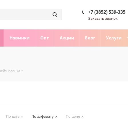
+7 (3852) 539-335
Заказать звонок
Новинки
Опт
Акции
Блог
Услуги
рейч-пленка
По дате
По алфавиту
По цене