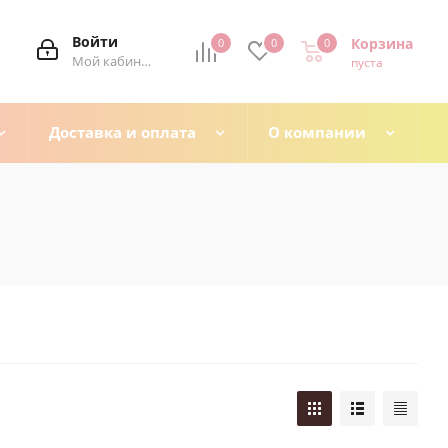
Войти
Корзина
0
0
0
0
Мой кабинет
пуста
Доставка и оплата
О компании