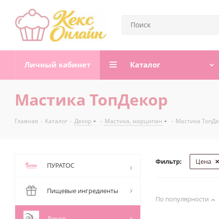
Личный кабинет
Каталог
Мастика ТопДекор
Главная
-
Каталог
-
Декор
-
Мастика, марципан
-
Мастика ТопДе
Фильтр:
Цена
ПУРАТОС
Пищевые ингредиенты
По популярности
Декор