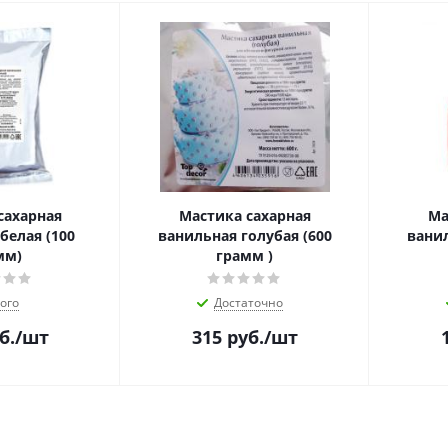
сахарная
Мастика сахарная
Ма
лая (100
ванильная голубая (600
ванил
мм)
грамм )
ого
Достаточно
б.
/шт
315
руб.
/шт