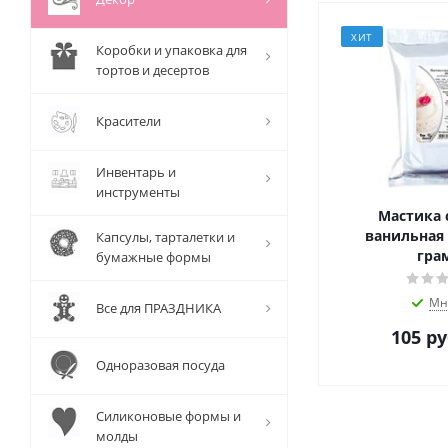
ХИТ
Коробки и упаковка для
тортов и десертов
Красители
Инвентарь и
инструменты
Мастика 
ванильная бе
Капсулы, тарталетки и
гра
бумажные формы
Мн
Все для ПРАЗДНИКА
105
ру
Одноразовая посуда
Силиконовые формы и
молды