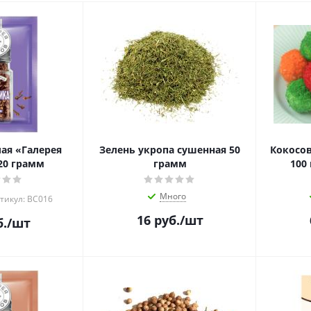
ая «Галерея
Зелень укропа сушенная 50
Кокосов
20 грамм
грамм
100
Много
тикул: ВС016
16
руб.
/шт
.
/шт