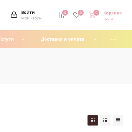
Войти
Корзина
0
0
0
0
Мой кабинет
пуста
Услуги
Доставка и оплата