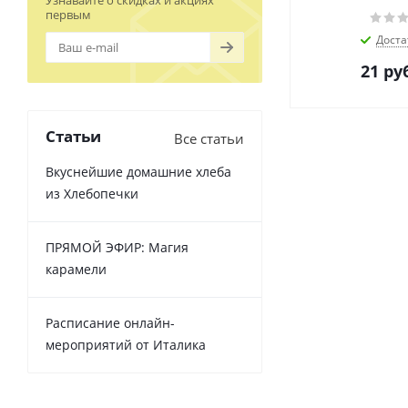
Узнавайте о скидках и акциях
первым
Доста
21
руб
Статьи
Все статьи
Вкуснейшие домашние хлеба
из Хлебопечки
ПРЯМОЙ ЭФИР: Магия
карамели
Расписание онлайн-
мероприятий от Италика