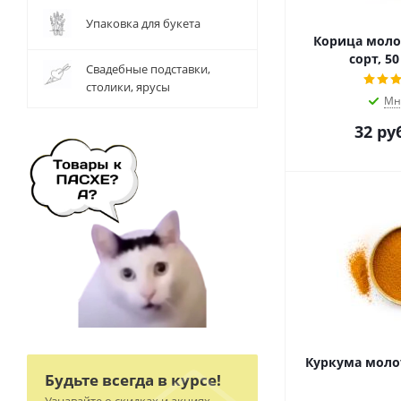
Упаковка для букета
Корица моло
сорт, 5
Свадебные подставки,
столики, ярусы
Мн
32
руб
Куркума молот
Будьте всегда в курсе!