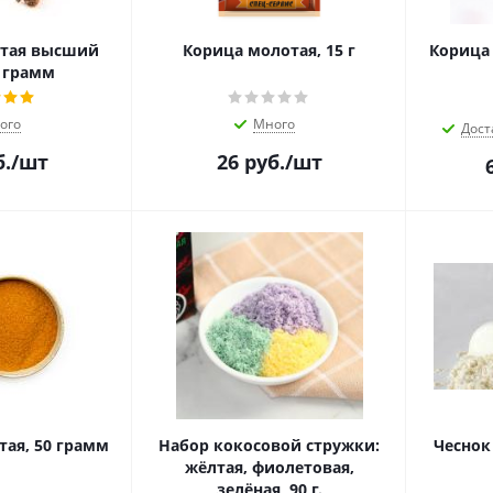
тая высший
Корица молотая, 15 г
Корица 
0 грамм
ого
Много
Дост
.
/шт
26
руб.
/шт
ая, 50 грамм
Набор кокосовой стружки:
жёлтая, фиолетовая,
зелёная, 90 г.