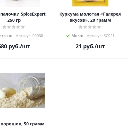
палочки SpiceExpert
Куркума молотая «Галерея
250 гр
вкусов», 20 грамм
аточно
Артикул: 00038
Много
Артикул: ВС021
680
руб.
/шт
21
руб.
/шт
Чеснок порошок, 50 грамм