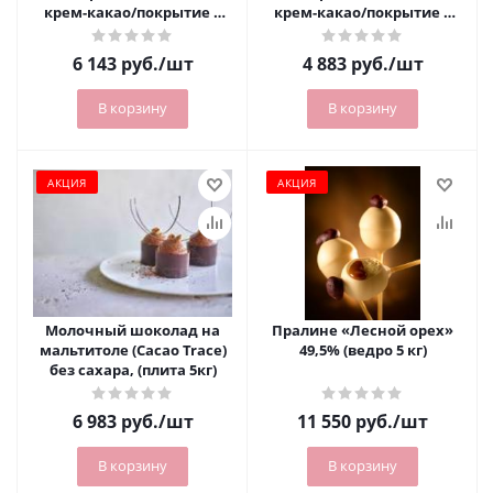
крем-какао/покрытие с
крем-какао/покрытие с
шоколадным вкусом
шоколадно-ореховым
(ведро 12 кг)
вкусом (ведро 12 кг)
6 143
руб.
/шт
4 883
руб.
/шт
В корзину
В корзину
АКЦИЯ
АКЦИЯ
Молочный шоколад на
Пралине «Лесной орех»
мальтитоле (Cacao Trace)
49,5% (ведро 5 кг)
без сахара, (плита 5кг)
6 983
руб.
/шт
11 550
руб.
/шт
В корзину
В корзину