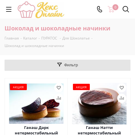
0
Шоколад и шоколадные начинки
Главная
-
Каталог
-
ПУРАТОС
-
Для Шоколатье
-
Шоколад и шоколадные начинки
Фильтр
АКЦИЯ
АКЦИЯ
Ганаш Дарк
Ганаш Натти
нетермостабильный
нетермостабильный