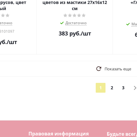
ярусов, цвет
цветов из мастики 27х16х12
«Г
лый
см
аточно
Достаточно
Ма
 3101097
383
руб.
/шт
уб.
/шт
Показать еще
1
2
3
Правовая информация
Будьте всег