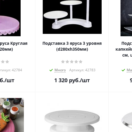
руса Круглая
Подставка 3 яруса 3 уровня
Подс
220мм)
(d280хh350мм)
капкей
см, 
тикул: 42784
Много
Артикул: 42783
Ма
б.
/шт
1 320
руб.
/шт