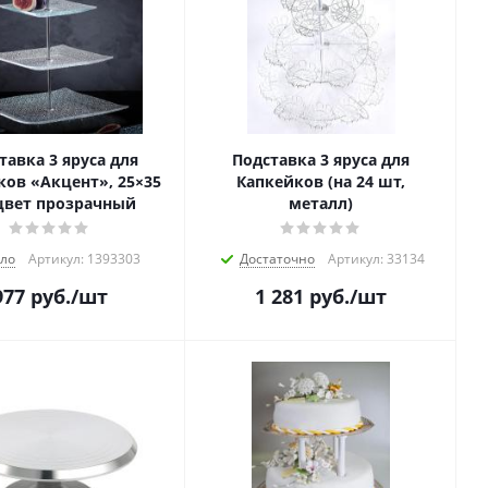
тавка 3 яруса для
Подставка 3 яруса для
ков «Акцент», 25×35
Капкейков (на 24 шт,
цвет прозрачный
металл)
ло
Артикул: 1393303
Достаточно
Артикул: 33134
977
руб.
/шт
1 281
руб.
/шт