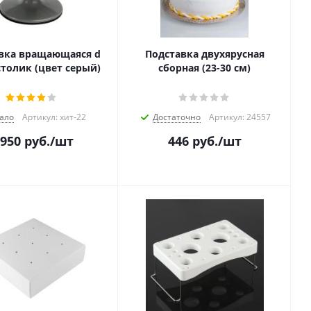
вка вращающаяся d
Подставка двухярусная
столик (цвет серый)
сборная (23-30 см)
ало
Артикул: хит-22
Достаточно
Артикул: 24557
 950
руб.
/шт
446
руб.
/шт