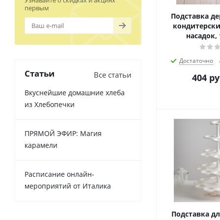
Узнавайте о скидках и акциях
первым
Подставка де
кондитерски
насадок, 
Достаточно
Статьи
Все статьи
404
ру
Вкуснейшие домашние хлеба
из Хлебопечки
ПРЯМОЙ ЭФИР: Магия
карамели
Расписание онлайн-
мероприятий от Италика
Подставка д