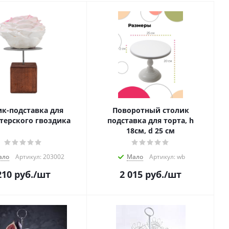
ик-подставка для
Поворотный столик
терского гвоздика
подставка для торта, h
18см, d 25 см
ало
Артикул: 203002
Мало
Артикул: wb
210
руб.
/шт
2 015
руб.
/шт