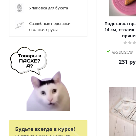
Упаковка для букета
Свадебные подставки,
Подставка вр
столики, ярусы
14 см, столик
прян
Достаточно
231
ру
Будьте всегда в курсе!