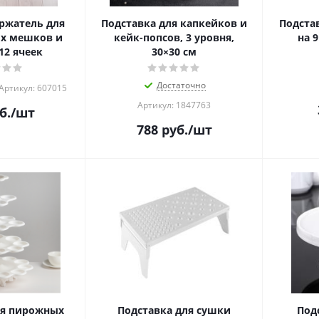
ржатель для
Подставка для капкейков и
Подста
х мешков и
кейк-попсов, 3 уровня,
на 
12 ячеек
30×30 см
Достаточно
Артикул: 607015
Артикул: 1847763
б.
/шт
788
руб.
/шт
ля пирожных
Подставка для сушки
Под