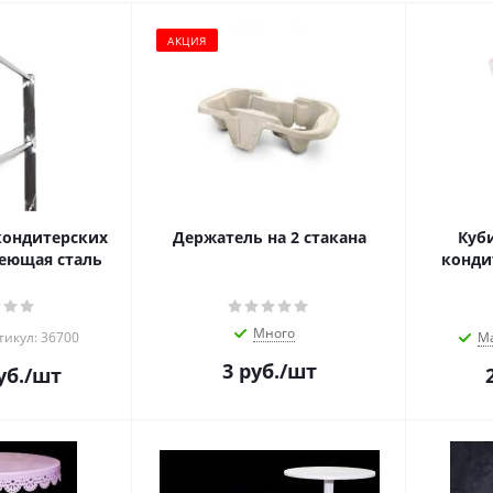
АКЦИЯ
кондитерских
Держатель на 2 стакана
Куб
еющая сталь
конди
Много
тикул: 36700
М
3
руб.
/шт
уб.
/шт