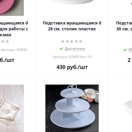
ащающаяся d
Подставка вращающаяся d
Подста
 для работы с
28 см, столик пластик
30 см, 
иками
Достаточно
Артикул: 42840
М
Артикул: 42840 Хит-14
б.
/шт
2
430
руб.
/шт