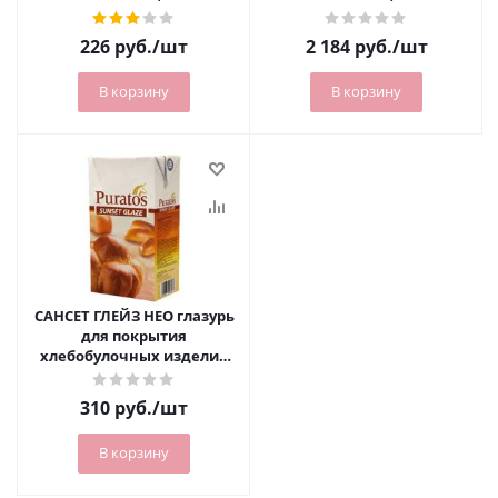
226
руб.
/шт
2 184
руб.
/шт
В корзину
В корзину
САНСЕТ ГЛЕЙЗ НЕО глазурь
для покрытия
хлебобулочных изделий
без E-классификатора,
глянец
310
руб.
/шт
В корзину